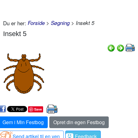
Du er her:
Forside
>
Søgning
> Insekt 5
Insekt 5
Save
Gem i Min Festbog
Opret din egen Festbog
Send artikel til en ven
Feedback