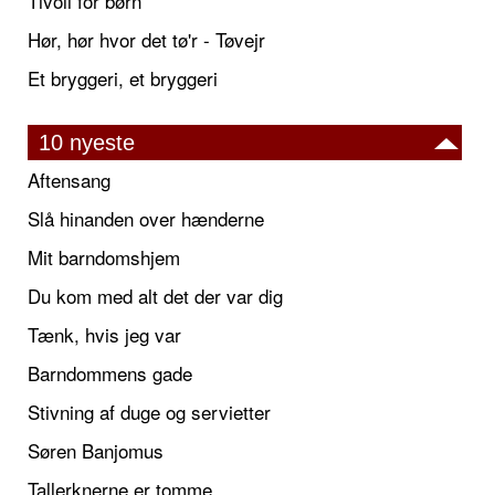
Tivoli for børn
Hør, hør hvor det tø'r - Tøvejr
Et bryggeri, et bryggeri
10 nyeste
Aftensang
Slå hinanden over hænderne
Mit barndomshjem
Du kom med alt det der var dig
Tænk, hvis jeg var
Barndommens gade
Stivning af duge og servietter
Søren Banjomus
Tallerknerne er tomme