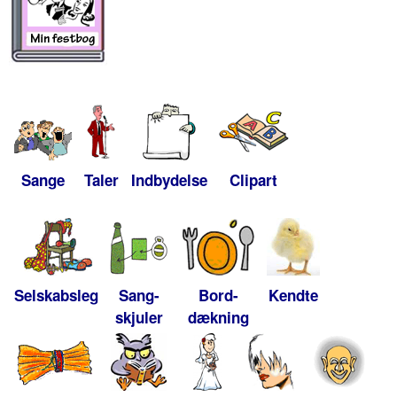
Sange
Taler
Indbydelse
Clipart
Selskabsleg
Sang-
Bord-
Kendte
skjuler
dækning