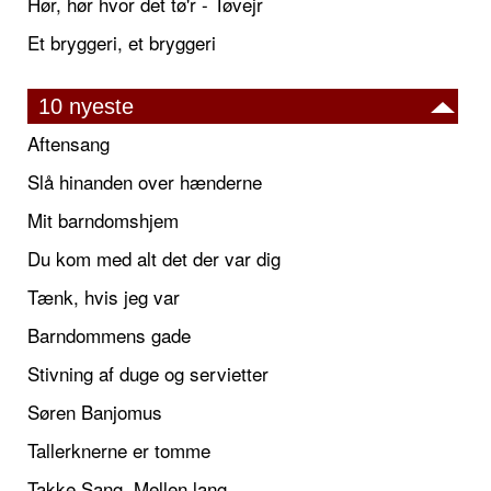
Hør, hør hvor det tø'r - Tøvejr
Et bryggeri, et bryggeri
10 nyeste
Aftensang
Slå hinanden over hænderne
Mit barndomshjem
Du kom med alt det der var dig
Tænk, hvis jeg var
Barndommens gade
Stivning af duge og servietter
Søren Banjomus
Tallerknerne er tomme
Takke Sang, Mellen lang