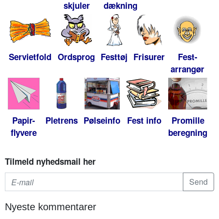
skjuler
dækning
Servietfold
Ordsprog
Festtøj
Frisurer
Fest-
arrangør
Papir-
Pletrens
Pølseinfo
Fest info
Promille
flyvere
beregning
Tilmeld nyhedsmail her
Nyeste kommentarer