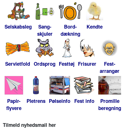
Selskabsleg
Sang-
Bord-
Kendte
skjuler
dækning
Servietfold
Ordsprog
Festtøj
Frisurer
Fest-
arrangør
Papir-
Pletrens
Pølseinfo
Fest info
Promille
flyvere
beregning
Tilmeld nyhedsmail her