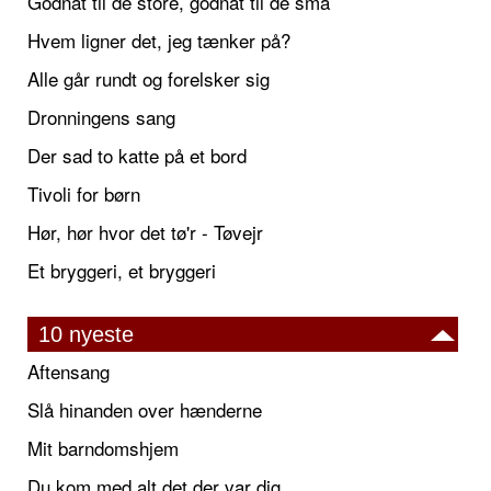
Godnat til de store, godnat til de små
Hvem ligner det, jeg tænker på?
Alle går rundt og forelsker sig
Dronningens sang
Der sad to katte på et bord
Tivoli for børn
Hør, hør hvor det tø'r - Tøvejr
Et bryggeri, et bryggeri
10 nyeste
Aftensang
Slå hinanden over hænderne
Mit barndomshjem
Du kom med alt det der var dig