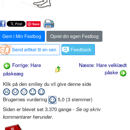
Save
Gem i Min Festbog
Opret din egen Festbog
Send artikel til en ven
Feedback
Forrige: Hare
Næste: Hare velklædt
påske
påskeæg
Klik på den smiley du vil give denne side
Brugernes vurdering
5,0
(
3
stemmer)
Siden er blevet set 3.370 gange -
Se og skriv
.
kommentarer herunder