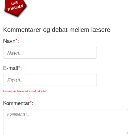
Kommentarer og debat mellem læsere
Navn
*
:
E-mail
*
:
Din e-mail bliver ikke vist på sitet.
Kommentar
*
: