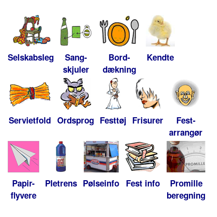
Selskabsleg
Sang-
Bord-
Kendte
skjuler
dækning
Servietfold
Ordsprog
Festtøj
Frisurer
Fest-
arrangør
Papir-
Pletrens
Pølseinfo
Fest info
Promille
flyvere
beregning