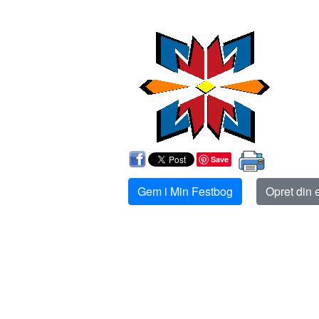
Save
Gem i Min Festbog
Opret din