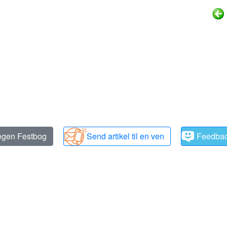
 egen Festbog
Send artikel til en ven
Feedba