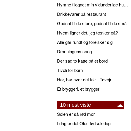
Hymne tilegnet min vidunderlige husbond
Drikkevarer på restaurant
Godnat til de store, godnat til de små
Hvem ligner det, jeg tænker på?
Alle går rundt og forelsker sig
Dronningens sang
Der sad to katte på et bord
Tivoli for børn
Hør, hør hvor det tø'r - Tøvejr
Et bryggeri, et bryggeri
10 mest viste
Solen er så rød mor
I dag er det Oles fødselsdag