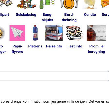
lipart
Selskabsleg
Sang-
Bord-
Kendte
Serv
skjuler
dækning
t-
Papir-
Pletrens
Pølseinfo
Fest info
Promille
ngør
flyvere
beregning
l vores drengs konfirmation som jeg gerne vil finde igen. Det var en s