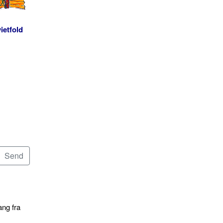
ietfold
ang fra