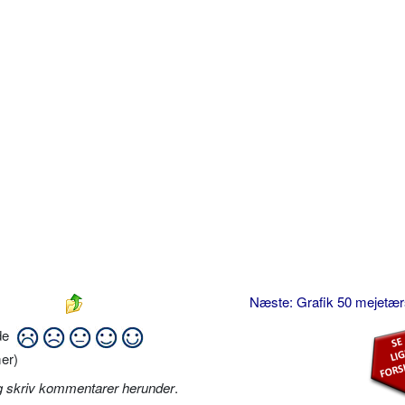
Næste: Grafik 50 mejetæ
ide
er)
g skriv kommentarer herunder
.