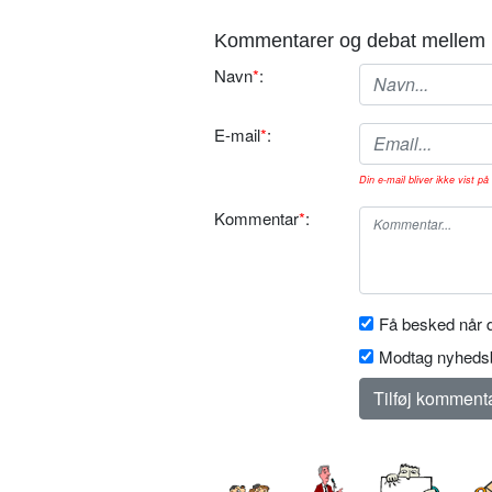
Kommentarer og debat mellem 
Navn
*
:
E-mail
*
:
Din e-mail bliver ikke vist på 
Kommentar
*
:
Få besked når d
Modtag nyhedsb