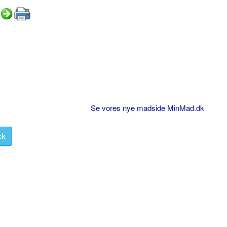
Se vores nye madside MinMad.dk
ck