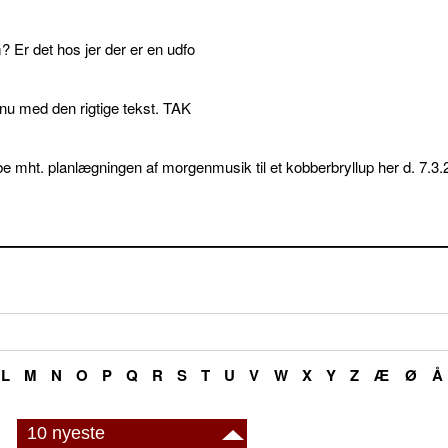
 Er det hos jer der er en udfo
p nu med den rigtige tekst. TAK
e mht. planlægningen af morgenmusik til et kobberbryllup her d. 7.3.
L
M
N
O
P
Q
R
S
T
U
V
W
X
Y
Z
Æ
Ø
Å
10 nyeste