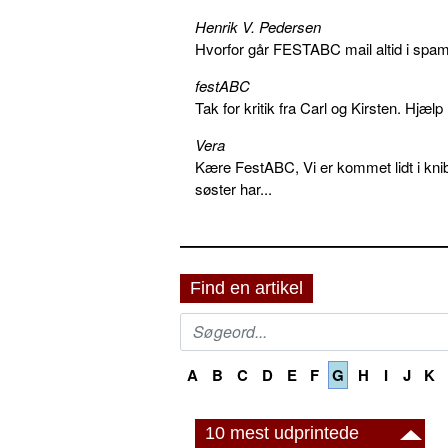
Henrik V. Pedersen
Hvorfor går FESTABC mail altid i spam?
festABC
Tak for kritik fra Carl og Kirsten. Hjæl
Vera
Kære FestABC, Vi er kommet lidt i knib
søster har...
Find en artikel
A
B
C
D
E
F
G
H
I
J
K
10 mest udprintede