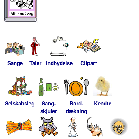
Sange
Taler
Indbydelse
Clipart
Selskabsleg
Sang-
Bord-
Kendte
skjuler
dækning