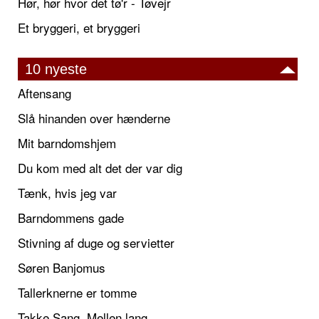
Hør, hør hvor det tø'r - Tøvejr
Et bryggeri, et bryggeri
10 nyeste
Aftensang
Slå hinanden over hænderne
Mit barndomshjem
Du kom med alt det der var dig
Tænk, hvis jeg var
Barndommens gade
Stivning af duge og servietter
Søren Banjomus
Tallerknerne er tomme
Takke Sang, Mellen lang