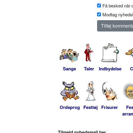
Få besked når d
Modtag nyhedsb
Sange
Taler
Indbydelse
C
Ordsprog
Festtøj
Frisurer
Fes
arra
Tilmeld nyhedsmail her