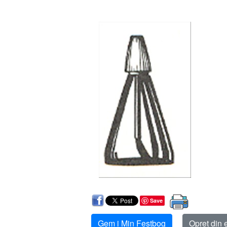
Save
Gem i Min Festbog
Opret din