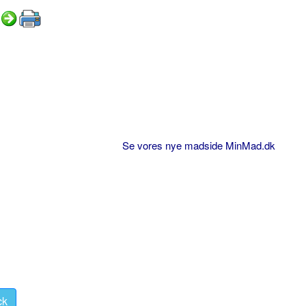
Se vores nye madside MinMad.dk
ck