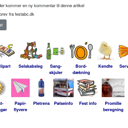
er kommer en ny kommentar til denne artikel
rev fra festabc.dk
lipart
Selskabsleg
Sang-
Bord-
Kendte
Serv
skjuler
dækning
t-
Papir-
Pletrens
Pølseinfo
Fest info
Promille
ngør
flyvere
beregning