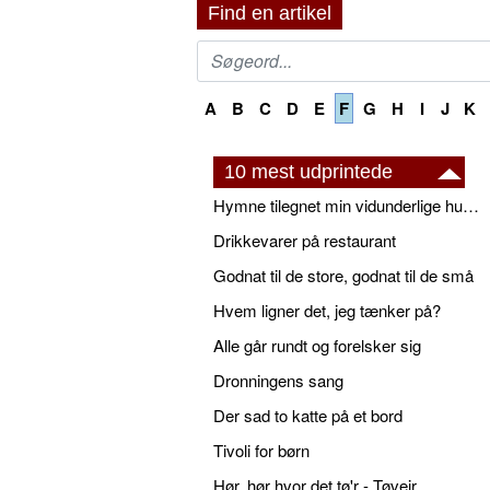
Find en artikel
A
B
C
D
E
F
G
H
I
J
K
10 mest udprintede
Hymne tilegnet min vidunderlige husbond
Drikkevarer på restaurant
Godnat til de store, godnat til de små
Hvem ligner det, jeg tænker på?
Alle går rundt og forelsker sig
Dronningens sang
Der sad to katte på et bord
Tivoli for børn
Hør, hør hvor det tø'r - Tøvejr