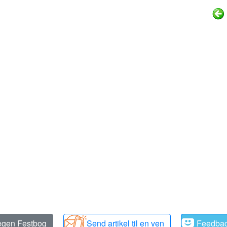
 egen Festbog
Send artikel til en ven
Feedba