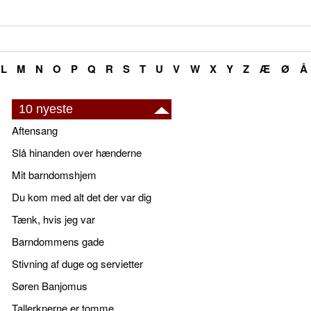
L
M
N
O
P
Q
R
S
T
U
V
W
X
Y
Z
Æ
Ø
Å
10 nyeste
Aftensang
Slå hinanden over hænderne
Mit barndomshjem
Du kom med alt det der var dig
Tænk, hvis jeg var
Barndommens gade
Stivning af duge og servietter
Søren Banjomus
Tallerknerne er tomme