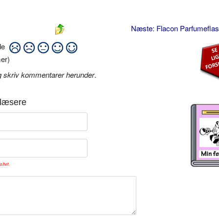
Næste: Flacon Parfumefla
ide
er)
g skriv kommentarer herunder
.
læsere
sitet.