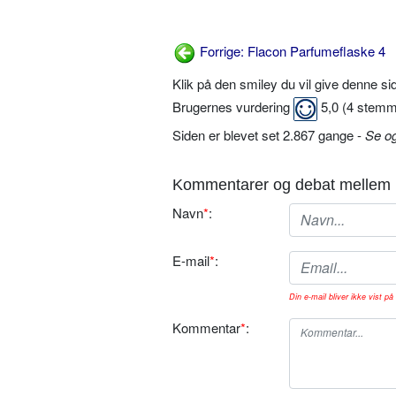
Forrige: Flacon Parfumeflaske 4
Klik på den smiley du vil give denne s
Brugernes vurdering
5,0
(
4
stemm
Siden er blevet set 2.867 gange -
Se o
Kommentarer og debat mellem 
Navn
*
:
E-mail
*
:
Din e-mail bliver ikke vist på 
Kommentar
*
: