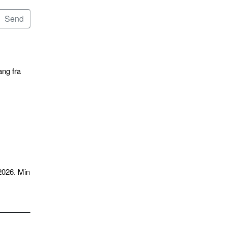
ang fra
2026. Min