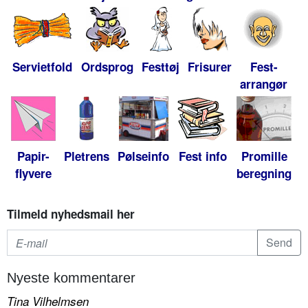
Servietfold
Ordsprog
Festtøj
Frisurer
Fest-
arrangør
Papir-
Pletrens
Pølseinfo
Fest info
Promille
flyvere
beregning
Tilmeld nyhedsmail her
Nyeste kommentarer
Tina Vilhelmsen