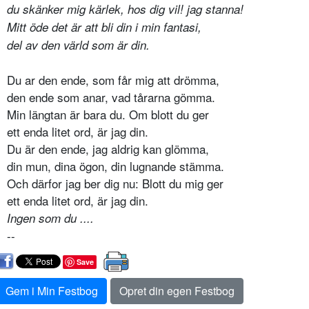
du skänker mig kärlek, hos dig vil! jag stanna!
Mitt öde det är att bli din i min fantasi,
del av den värld som är din.
Du ar den ende, som får mig att drömma,
den ende som anar, vad tårarna gömma.
Min längtan är bara du. Om blott du ger
ett enda litet ord, är jag din.
Du är den ende, jag aldrig kan glömma,
din mun, dina ögon, din lugnande stämma.
Och därfor jag ber dig nu: Blott du mig ger
ett enda litet ord, är jag din.
Ingen som du ....
--
Save
Gem i Min Festbog
Opret din egen Festbog