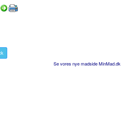
ck
Se vores nye madside MinMad.dk