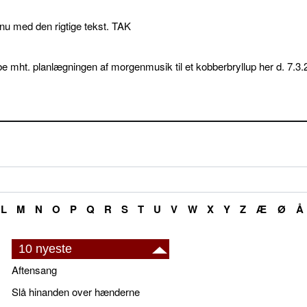
p nu med den rigtige tekst. TAK
e mht. planlægningen af morgenmusik til et kobberbryllup her d. 7.3.
L
M
N
O
P
Q
R
S
T
U
V
W
X
Y
Z
Æ
Ø
Å
10 nyeste
Aftensang
Slå hinanden over hænderne