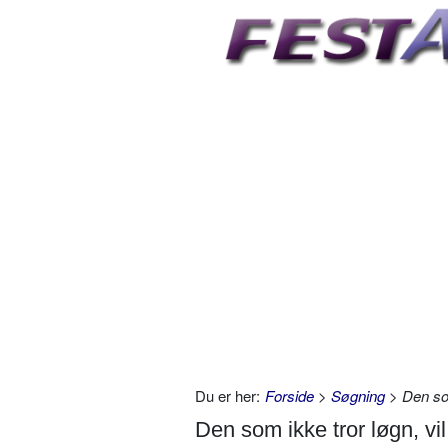
Du er her:
Forside
>
Søgning
> Den som
Den som ikke tror løgn, v