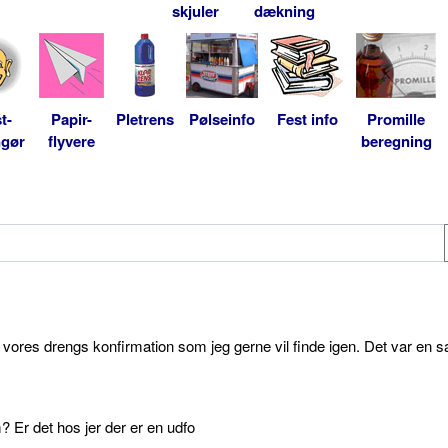
skjuler
dækning
t-
Papir-
Pletrens
Pølseinfo
Fest info
Promille
ngør
flyvere
beregning
l vores drengs konfirmation som jeg gerne vil finde igen. Det var en s
 Er det hos jer der er en udfo