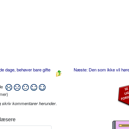
de dage, behøver bare gifte
Næste: Den som ikke vil høre
ide
mer)
g skriv kommentarer herunder
.
læsere