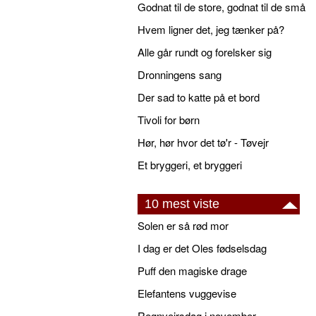
Godnat til de store, godnat til de små
Hvem ligner det, jeg tænker på?
Alle går rundt og forelsker sig
Dronningens sang
Der sad to katte på et bord
Tivoli for børn
Hør, hør hvor det tø'r - Tøvejr
Et bryggeri, et bryggeri
10 mest viste
Solen er så rød mor
I dag er det Oles fødselsdag
Puff den magiske drage
Elefantens vuggevise
Regnvejrsdag i november