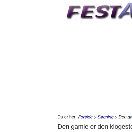
Du er her:
Forside
>
Søgning
> Den gam
Den gamle er den klogest