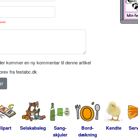
sitet.
er kommer en ny kommentar til denne artikel
rev fra festabc.dk
lipart
Selskabsleg
Sang-
Bord-
Kendte
Serv
skjuler
dækning