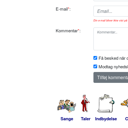
E-mail
*
:
Din e-mail bliver ikke vist på 
Kommentar
*
:
Få besked når d
Modtag nyhedsb
Sange
Taler
Indbydelse
C