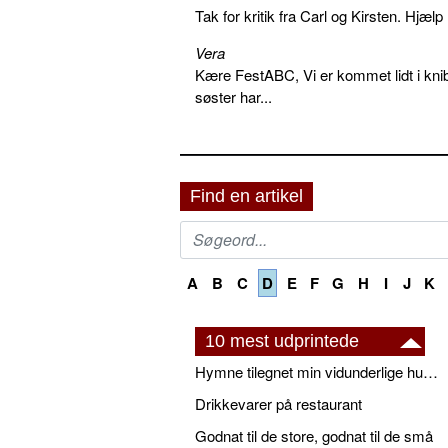
Tak for kritik fra Carl og Kirsten. Hjæl
Vera
Kære FestABC, Vi er kommet lidt i knib
søster har...
Find en artikel
A
B
C
D
E
F
G
H
I
J
K
10 mest udprintede
Hymne tilegnet min vidunderlige husbond
Drikkevarer på restaurant
Godnat til de store, godnat til de små