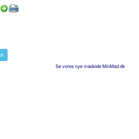
ck
Se vores nye madside MinMad.dk