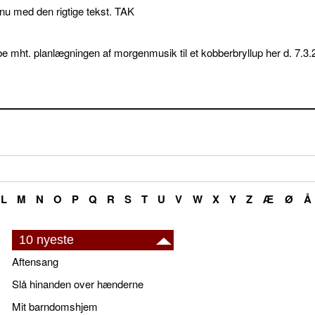
p nu med den rigtige tekst. TAK
e mht. planlægningen af morgenmusik til et kobberbryllup her d. 7.3.
L
M
N
O
P
Q
R
S
T
U
V
W
X
Y
Z
Æ
Ø
Å
10 nyeste
Aftensang
Slå hinanden over hænderne
Mit barndomshjem