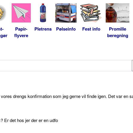
t-
Papir-
Pletrens
Pølseinfo
Fest info
Promille
ngør
flyvere
beregning
l vores drengs konfirmation som jeg gerne vil finde igen. Det var en s
 Er det hos jer der er en udfo