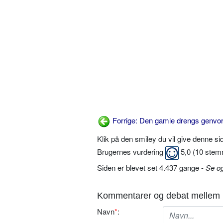
Forrige: Den gamle drengs genvo
Klik på den smiley du vil give denne s
Brugernes vurdering
5,0
(
10
stem
Siden er blevet set 4.437 gange -
Se o
Kommentarer og debat mellem 
Navn
*
: