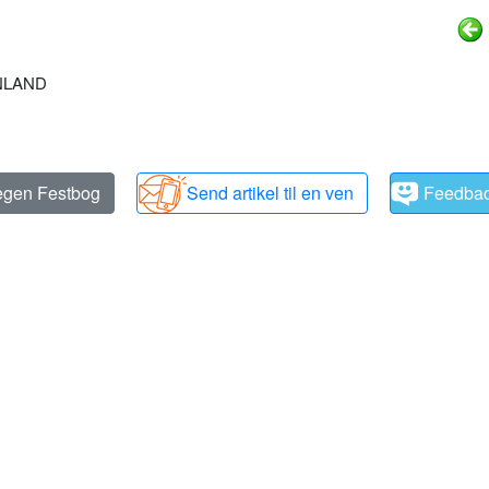
INLAND
 egen Festbog
Send artikel til en ven
Feedba