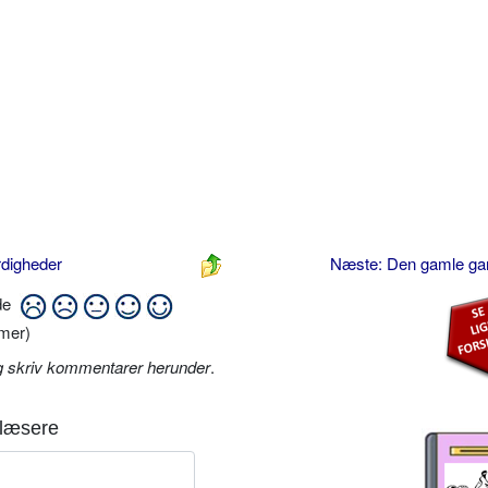
rdigheder
Næste: Den gamle ga
ide
mer)
g skriv kommentarer herunder
.
læsere