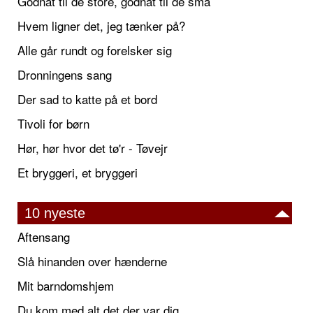
Godnat til de store, godnat til de små
Hvem ligner det, jeg tænker på?
Alle går rundt og forelsker sig
Dronningens sang
Der sad to katte på et bord
Tivoli for børn
Hør, hør hvor det tø'r - Tøvejr
Et bryggeri, et bryggeri
10 nyeste
Aftensang
Slå hinanden over hænderne
Mit barndomshjem
Du kom med alt det der var dig