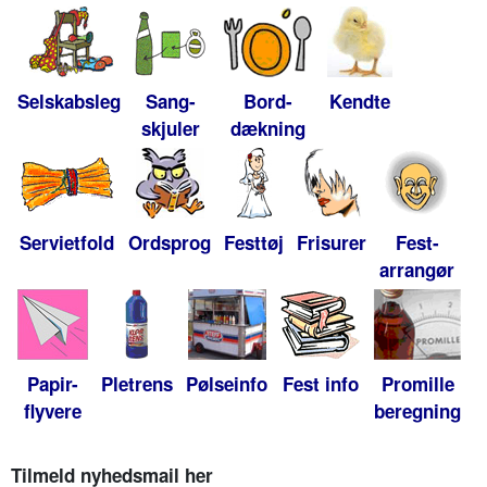
Selskabsleg
Sang-
Bord-
Kendte
skjuler
dækning
Servietfold
Ordsprog
Festtøj
Frisurer
Fest-
arrangør
Papir-
Pletrens
Pølseinfo
Fest info
Promille
flyvere
beregning
Tilmeld nyhedsmail her