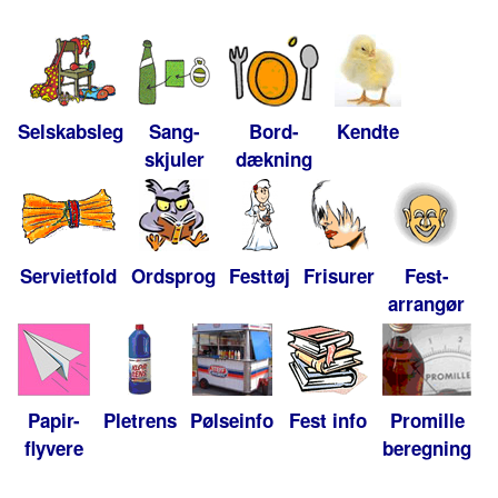
Selskabsleg
Sang-
Bord-
Kendte
skjuler
dækning
Servietfold
Ordsprog
Festtøj
Frisurer
Fest-
arrangør
Papir-
Pletrens
Pølseinfo
Fest info
Promille
flyvere
beregning