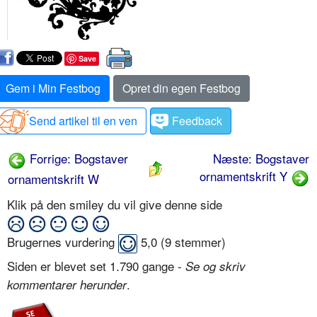
Save
Gem i Min Festbog
Opret din egen Festbog
Send artikel til en ven
Feedback
Forrige: Bogstaver
Næste: Bogstaver
ornamentskrift Y
ornamentskrift W
Klik på den smiley du vil give denne side
Brugernes vurdering
5,0
(
9
stemmer)
Siden er blevet set 1.790 gange -
Se og skriv
.
kommentarer herunder