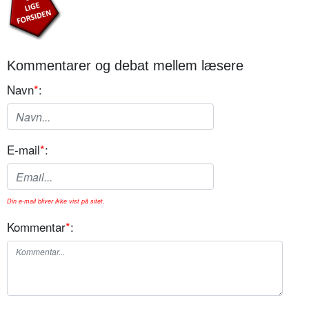
Kommentarer og debat mellem læsere
Navn
*
:
E-mail
*
:
Din e-mail bliver ikke vist på sitet.
Kommentar
*
: