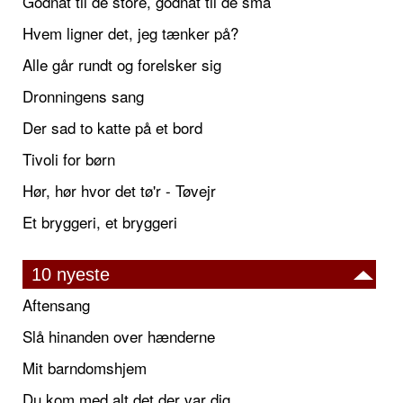
Godnat til de store, godnat til de små
Hvem ligner det, jeg tænker på?
Alle går rundt og forelsker sig
Dronningens sang
Der sad to katte på et bord
Tivoli for børn
Hør, hør hvor det tø'r - Tøvejr
Et bryggeri, et bryggeri
10 nyeste
Aftensang
Slå hinanden over hænderne
Mit barndomshjem
Du kom med alt det der var dig