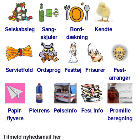
Selskabsleg
Sang-
Bord-
Kendte
skjuler
dækning
Servietfold
Ordsprog
Festtøj
Frisurer
Fest-
arrangør
Papir-
Pletrens
Pølseinfo
Fest info
Promille
flyvere
beregning
Tilmeld nyhedsmail her