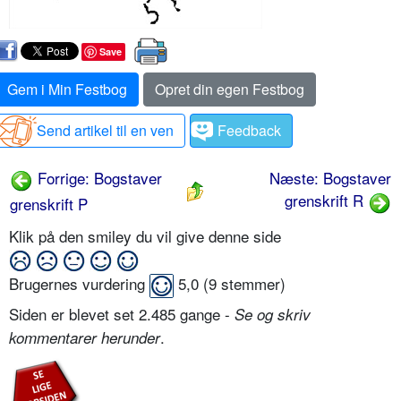
Save
Gem i Min Festbog
Opret din egen Festbog
Send artikel til en ven
Feedback
Forrige: Bogstaver
Næste: Bogstaver
grenskrift R
grenskrift P
Klik på den smiley du vil give denne side
Brugernes vurdering
5,0
(
9
stemmer)
Siden er blevet set 2.485 gange -
Se og skriv
.
kommentarer herunder