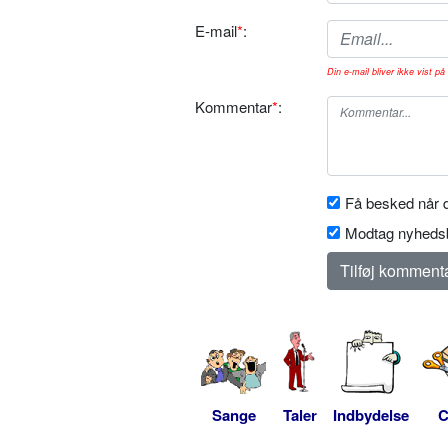
E-mail
*
:
Din e-mail bliver ikke vist på 
Kommentar
*
:
Få besked når d
Modtag nyhedsb
Sange
Taler
Indbydelse
C