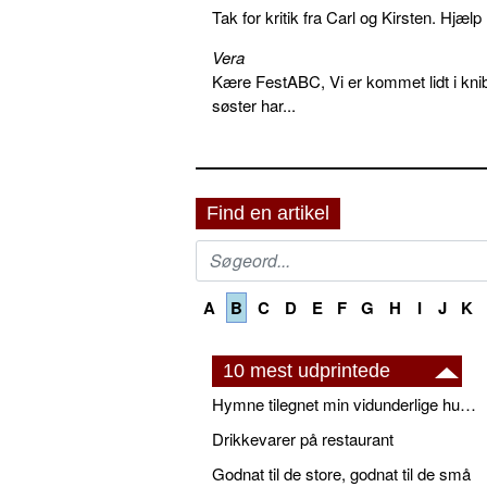
Tak for kritik fra Carl og Kirsten. Hjæl
Vera
Kære FestABC, Vi er kommet lidt i knib
søster har...
Find en artikel
A
B
C
D
E
F
G
H
I
J
K
10 mest udprintede
Hymne tilegnet min vidunderlige husbond
Drikkevarer på restaurant
Godnat til de store, godnat til de små