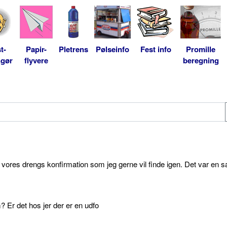
t-
Papir-
Pletrens
Pølseinfo
Fest info
Promille
ngør
flyvere
beregning
l vores drengs konfirmation som jeg gerne vil finde igen. Det var en s
 Er det hos jer der er en udfo