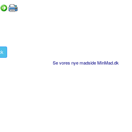
ck
Se vores nye madside MinMad.dk