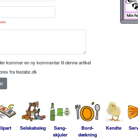
sitet.
er kommer en ny kommentar til denne artikel
rev fra festabc.dk
lipart
Selskabsleg
Sang-
Bord-
Kendte
Serv
skjuler
dækning