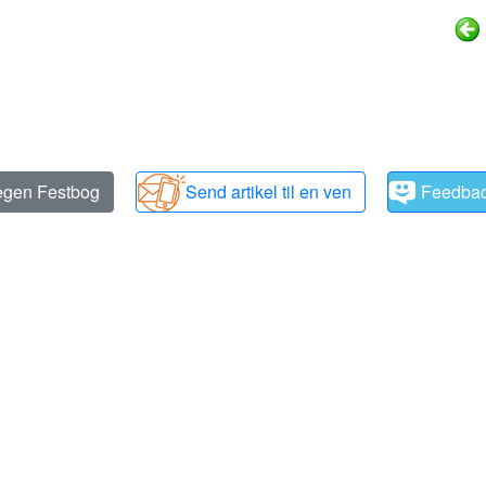
 egen Festbog
Send artikel til en ven
Feedba