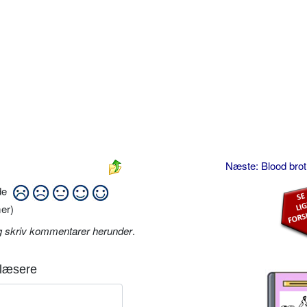
Næste: Blood bro
ide
er)
g skriv kommentarer herunder
.
læsere