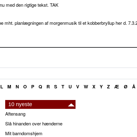
p nu med den rigtige tekst. TAK
e mht. planlægningen af morgenmusik til et kobberbryllup her d. 7.3.
L
M
N
O
P
Q
R
S
T
U
V
W
X
Y
Z
Æ
Ø
Å
10 nyeste
Aftensang
Slå hinanden over hænderne
Mit barndomshjem