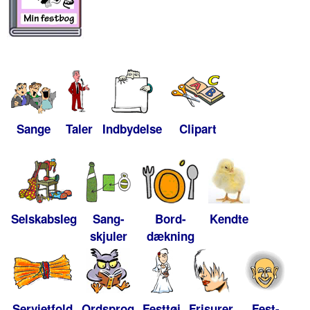
Sange
Taler
Indbydelse
Clipart
Selskabsleg
Sang-
Bord-
Kendte
skjuler
dækning
Servietfold
Ordsprog
Festtøj
Frisurer
Fest-