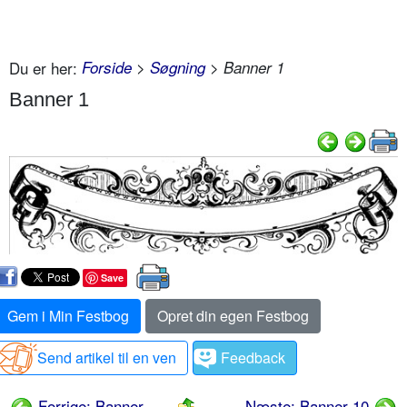
Du er her:
Forside
>
Søgning
> Banner 1
Banner 1
Save
Gem i Min Festbog
Opret din egen Festbog
Send artikel til en ven
Feedback
Forrige: Banner
Næste: Banner 10