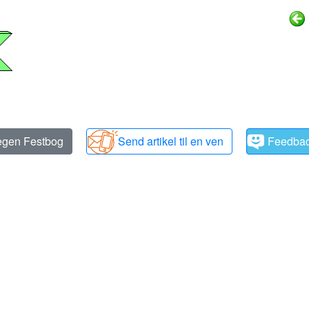
 egen Festbog
Send artikel til en ven
Feedba