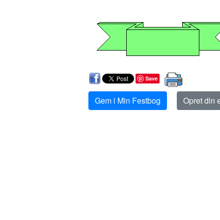
Save
Gem i Min Festbog
Opret din