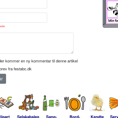
sitet.
er kommer en ny kommentar til denne artikel
rev fra festabc.dk
lipart
Selskabsleg
Sang-
Bord-
Kendte
Serv