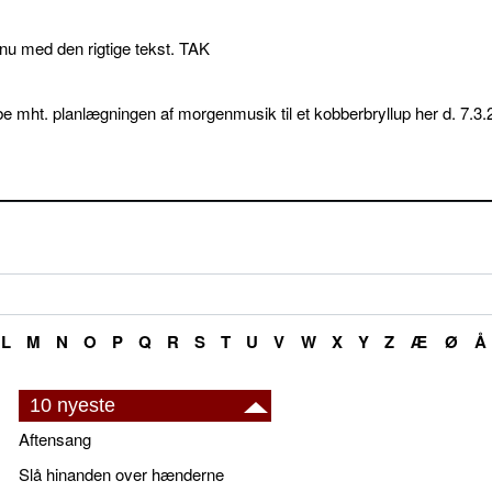
p nu med den rigtige tekst. TAK
e mht. planlægningen af morgenmusik til et kobberbryllup her d. 7.3.
L
M
N
O
P
Q
R
S
T
U
V
W
X
Y
Z
Æ
Ø
Å
10 nyeste
Aftensang
Slå hinanden over hænderne