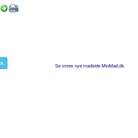
ck
Se vores nye madside MinMad.dk