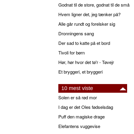
Godnat til de store, godnat til de små
Hvem ligner det, jeg tænker på?
Alle går rundt og forelsker sig
Dronningens sang
Der sad to katte på et bord
Tivoli for børn
Hør, hør hvor det tø'r - Tøvejr
Et bryggeri, et bryggeri
10 mest viste
Solen er så rød mor
I dag er det Oles fødselsdag
Puff den magiske drage
Elefantens vuggevise