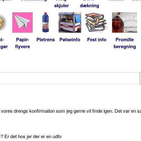
skjuler
dækning
t-
Papir-
Pletrens
Pølseinfo
Fest info
Promille
ngør
flyvere
beregning
l vores drengs konfirmation som jeg gerne vil finde igen. Det var en s
 Er det hos jer der er en udfo