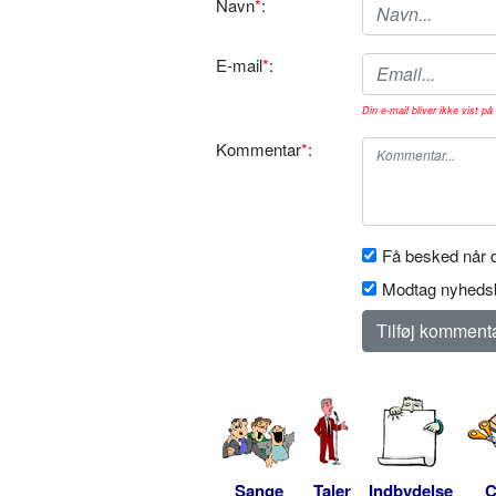
Navn
*
:
E-mail
*
:
Din e-mail bliver ikke vist på 
Kommentar
*
:
Få besked når d
Modtag nyhedsb
Sange
Taler
Indbydelse
C