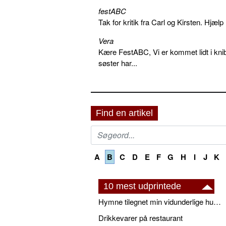
festABC
Tak for kritik fra Carl og Kirsten. Hjæl
Vera
Kære FestABC, Vi er kommet lidt i knib
søster har...
Find en artikel
A
B
C
D
E
F
G
H
I
J
K
10 mest udprintede
Hymne tilegnet min vidunderlige husbond
Drikkevarer på restaurant