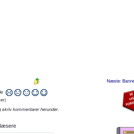
Næste: Bann
ide
er)
g skriv kommentarer herunder
.
læsere