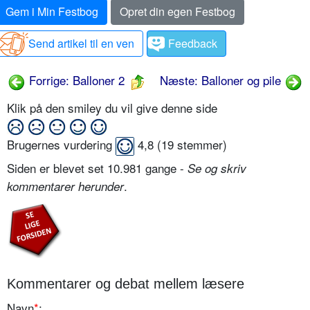
Gem i Min Festbog
Opret din egen Festbog
Send artikel til en ven
Feedback
Forrige: Balloner 2
Næste: Balloner og pile
Klik på den smiley du vil give denne side
Brugernes vurdering
4,8
(
19
stemmer)
Siden er blevet set 10.981 gange -
Se og skriv
.
kommentarer herunder
Kommentarer og debat mellem læsere
Navn
*
: