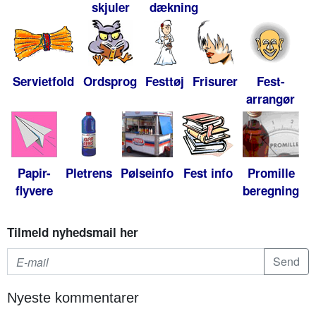
skjuler
dækning
Servietfold
Ordsprog
Festtøj
Frisurer
Fest-
arrangør
Papir-
Pletrens
Pølseinfo
Fest info
Promille
flyvere
beregning
Tilmeld nyhedsmail her
Nyeste kommentarer