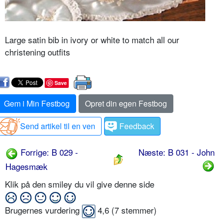
Large satin bib in ivory or white to match all our
christening outfits
Save
Gem i Min Festbog
Opret din egen Festbog
Send artikel til en ven
Feedback
Forrige: B 029 -
Næste: B 031 - John
Hagesmæk
Klik på den smiley du vil give denne side
Brugernes vurdering
4,6
(
7
stemmer)