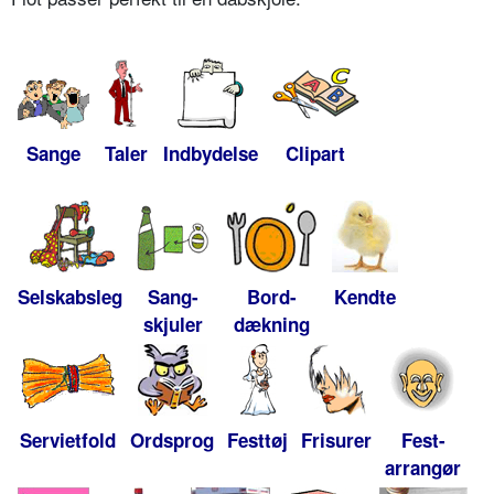
Sange
Taler
Indbydelse
Clipart
Selskabsleg
Sang-
Bord-
Kendte
skjuler
dækning
Servietfold
Ordsprog
Festtøj
Frisurer
Fest-
arrangør