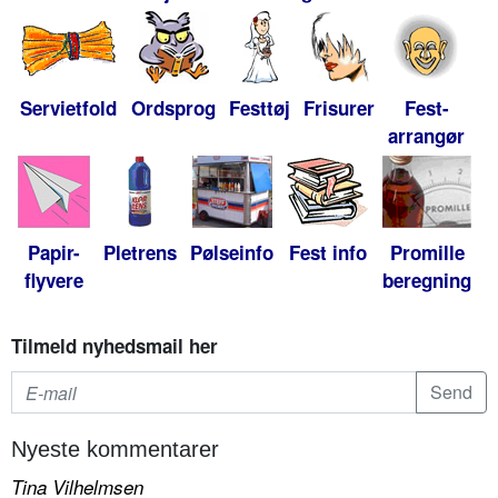
Servietfold
Ordsprog
Festtøj
Frisurer
Fest-
arrangør
Papir-
Pletrens
Pølseinfo
Fest info
Promille
flyvere
beregning
Tilmeld nyhedsmail her
Nyeste kommentarer
Tina Vilhelmsen