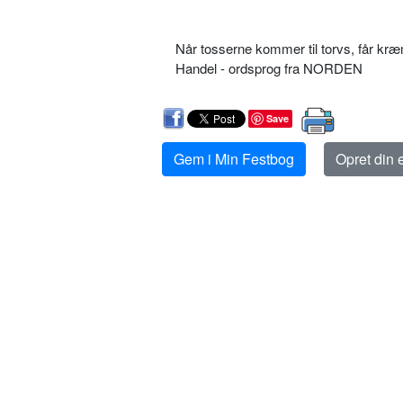
Når tosserne kommer til torvs, får k
Handel - ordsprog fra NORDEN
Save
Gem i Min Festbog
Opret din