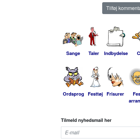
Sange
Taler
Indbydelse
C
Ordsprog
Festtøj
Frisurer
Fes
arra
Tilmeld nyhedsmail her