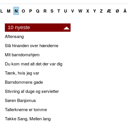
L
M
N
O
P
Q
R
S
T
U
V
W
X
Y
Z
Æ
Ø
Å
10 nyeste
Aftensang
Slå hinanden over hænderne
Mit barndomshjem
Du kom med alt det der var dig
Tænk, hvis jeg var
Barndommens gade
Stivning af duge og servietter
Søren Banjomus
Tallerknerne er tomme
Takke Sang, Mellen lang