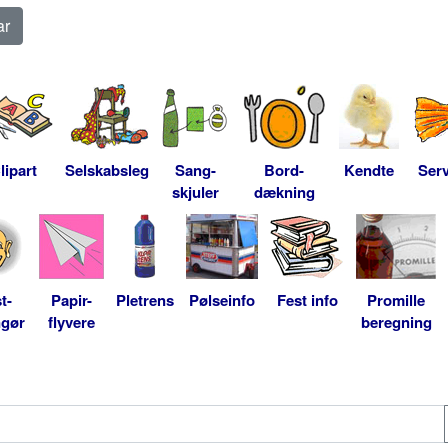
lipart
Selskabsleg
Sang-
Bord-
Kendte
Serv
skjuler
dækning
t-
Papir-
Pletrens
Pølseinfo
Fest info
Promille
ngør
flyvere
beregning