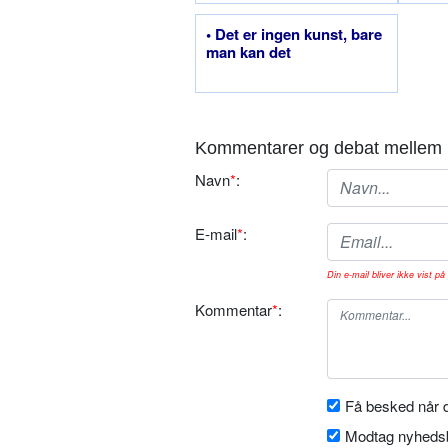
• Det er ingen kunst, bare
man kan det
Kommentarer og debat mellem 
Navn
*
:
E-mail
*
:
Din e-mail bliver ikke vist på 
Kommentar
*
:
Få besked når d
Modtag nyhedsb