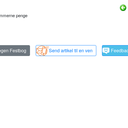
ræmmerne penge
 egen Festbog
Send artikel til en ven
Feedba