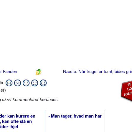
er Fanden
Næste: Når truget er tomt, bides gr
ide
er)
g skriv kommentarer herunder
.
 der kan kurere en
• Man tager, hvad man har
 kan ofte slå en
der ihjel