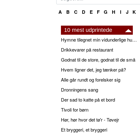
A
B
C
D
E
F
G
H
I
J
K
10 mest udprintede
Hymne tilegnet min vidunderlige husbond
Drikkevarer på restaurant
Godnat til de store, godnat til de små
Hvem ligner det, jeg tænker på?
Alle går rundt og forelsker sig
Dronningens sang
Der sad to katte på et bord
Tivoli for børn
Hør, hør hvor det tø'r - Tøvejr
Et bryggeri, et bryggeri