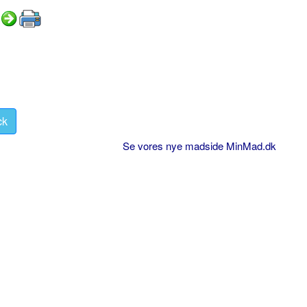
ck
Se vores nye madside MinMad.dk