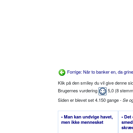
Forrige: Når to banker en, da grin
Klik på den smiley du vil give denne s
Brugernes vurdering
5,0
(
8
stemm
Siden er blevet set 4.150 gange -
Se o
• Man kan undvige havet,
• Det
men ikke mennesket
smed,
skræd