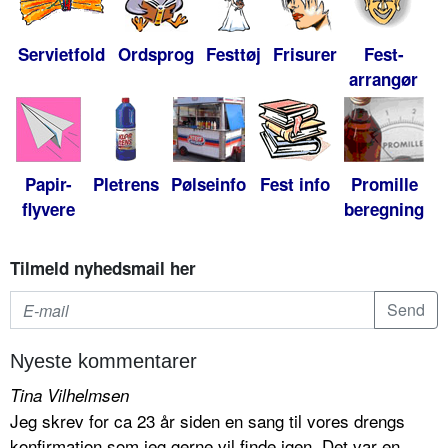
Servietfold
Ordsprog
Festtøj
Frisurer
Fest-
arrangør
Papir-
Pletrens
Pølseinfo
Fest info
Promille
flyvere
beregning
Tilmeld nyhedsmail her
Nyeste kommentarer
Tina Vilhelmsen
Jeg skrev for ca 23 år siden en sang til vores drengs
konfirmation som jeg gerne vil finde igen. Det var en