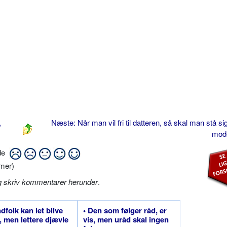
,
Næste: Når man vil fri til datteren, så skal man stå s
mod
ide
mer)
g skriv kommentarer herunder
.
ndfolk kan let blive
• Den som følger råd, er
, men lettere djævle
vis, men uråd skal ingen