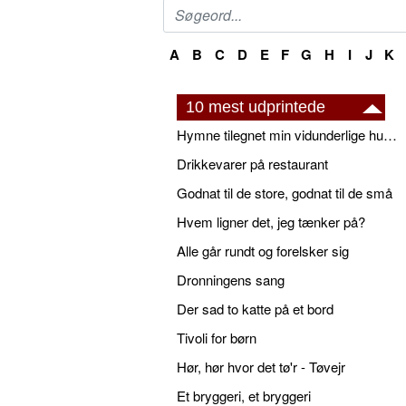
A
B
C
D
E
F
G
H
I
J
K
10 mest udprintede
Hymne tilegnet min vidunderlige husbond
Drikkevarer på restaurant
Godnat til de store, godnat til de små
Hvem ligner det, jeg tænker på?
Alle går rundt og forelsker sig
Dronningens sang
Der sad to katte på et bord
Tivoli for børn
Hør, hør hvor det tø'r - Tøvejr
Et bryggeri, et bryggeri