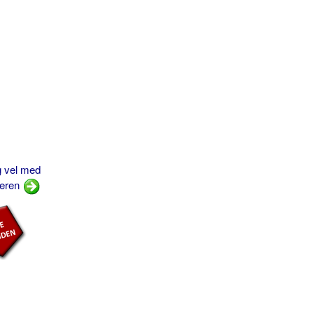
ig vel med
eren