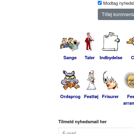
Modtag nyhedsb
Sange
Taler
Indbydelse
C
Ordsprog
Festtøj
Frisurer
Fes
arra
Tilmeld nyhedsmail her