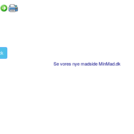
ck
Se vores nye madside MinMad.dk