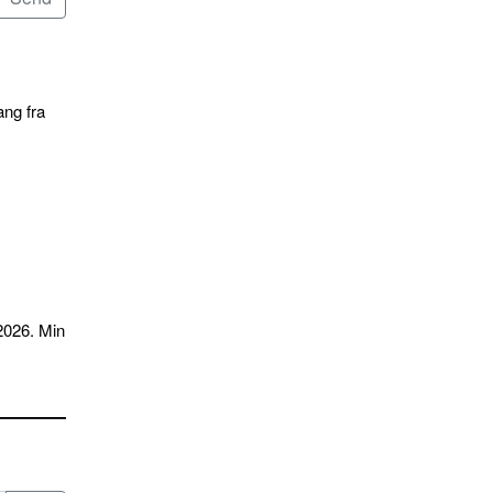
ang fra
2026. Min