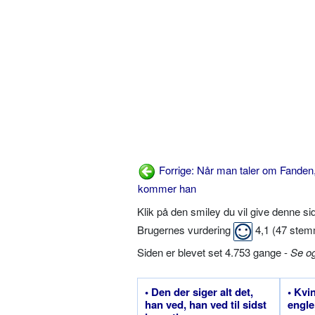
Forrige: Når man taler om Fanden
kommer han
Klik på den smiley du vil give denne s
Brugernes vurdering
4,1
(
47
stem
Siden er blevet set 4.753 gange -
Se o
• Den der siger alt det,
• Kvi
han ved, han ved til sidst
engle