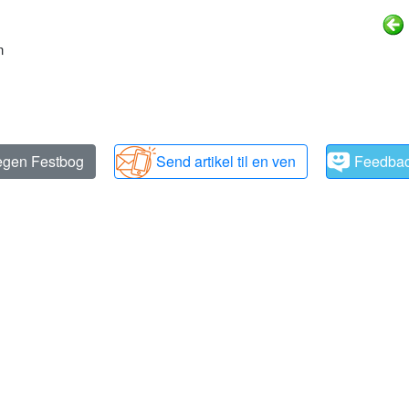
n
 egen Festbog
Send artikel til en ven
Feedba