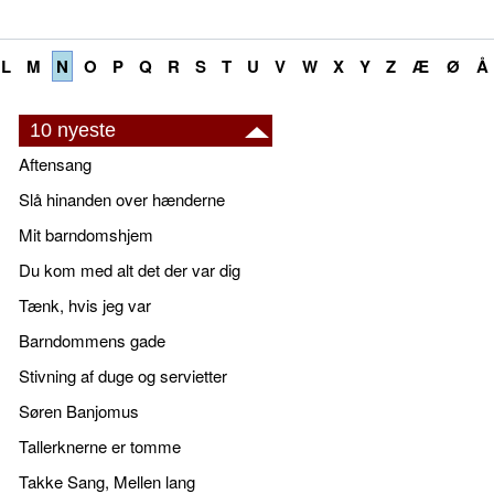
L
M
N
O
P
Q
R
S
T
U
V
W
X
Y
Z
Æ
Ø
Å
10 nyeste
Aftensang
Slå hinanden over hænderne
Mit barndomshjem
Du kom med alt det der var dig
Tænk, hvis jeg var
Barndommens gade
Stivning af duge og servietter
Søren Banjomus
Tallerknerne er tomme
Takke Sang, Mellen lang