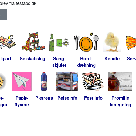
rev fra festabc.dk
lipart
Selskabsleg
Sang-
Bord-
Kendte
Serv
skjuler
dækning
t-
Papir-
Pletrens
Pølseinfo
Fest info
Promille
ngør
flyvere
beregning