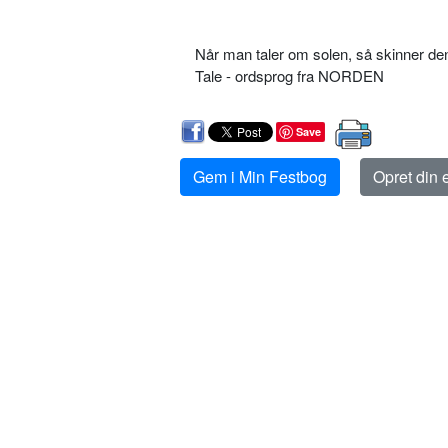
Når man taler om solen, så skinner de
Tale - ordsprog fra NORDEN
Save
Gem i Min Festbog
Opret din