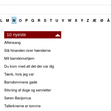
L
M
N
O
P
Q
R
S
T
U
V
W
X
Y
Z
Æ
Ø
Å
10 nyeste
Aftensang
Slå hinanden over hænderne
Mit barndomshjem
Du kom med alt det der var dig
Tænk, hvis jeg var
Barndommens gade
Stivning af duge og servietter
Søren Banjomus
Tallerknerne er tomme