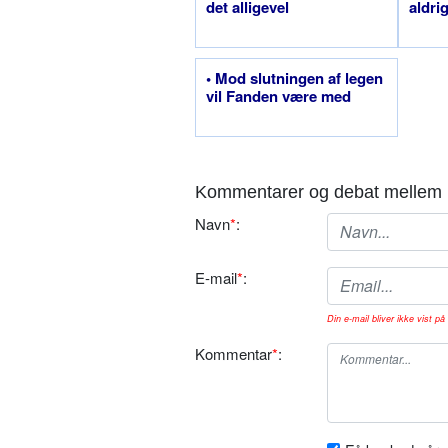
det alligevel
aldri
• Mod slutningen af legen
vil Fanden være med
Kommentarer og debat mellem 
Navn
*
:
E-mail
*
:
Din e-mail bliver ikke vist på 
Kommentar
*
: