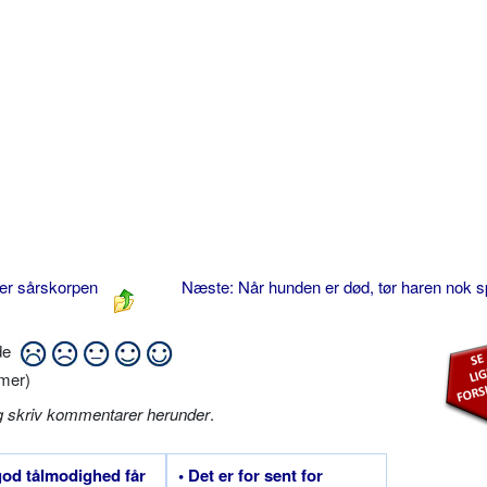
 er sårskorpen
Næste: Når hunden er død, tør haren nok s
ide
mer)
g skriv kommentarer herunder
.
god tålmodighed får
• Det er for sent for