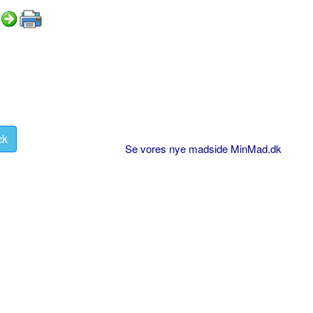
ck
Se vores nye madside MinMad.dk