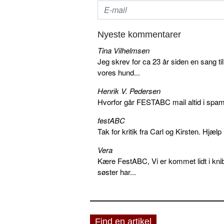
Nyeste kommentarer
Tina Vilhelmsen
Jeg skrev for ca 23 år siden en sang ti
vores hund...
Henrik V. Pedersen
Hvorfor går FESTABC mail altid i spam?
festABC
Tak for kritik fra Carl og Kirsten. Hjæl
Vera
Kære FestABC, Vi er kommet lidt i knib
søster har...
Find en artikel