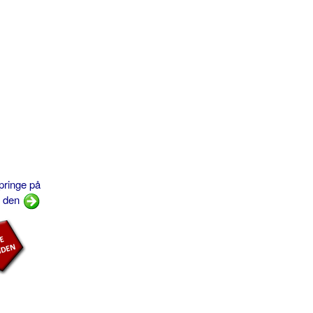
pringe på
den