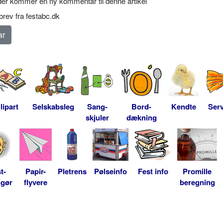
er kommer en ny kommentar til denne artikel
rev fra festabc.dk
lipart
Selskabsleg
Sang-
Bord-
Kendte
Serv
skjuler
dækning
t-
Papir-
Pletrens
Pølseinfo
Fest info
Promille
ngør
flyvere
beregning