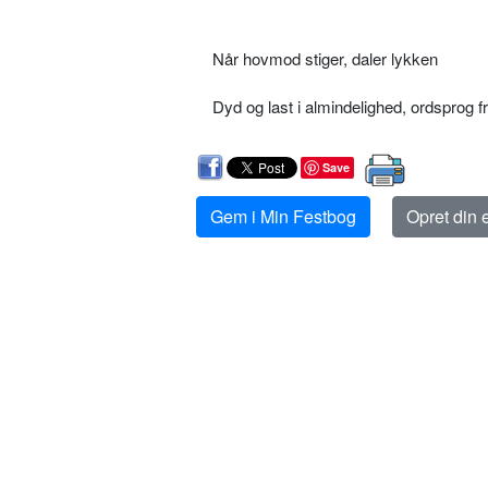
Når hovmod stiger, daler lykken
Dyd og last i almindelighed, ordsprog
Save
Gem i Min Festbog
Opret din