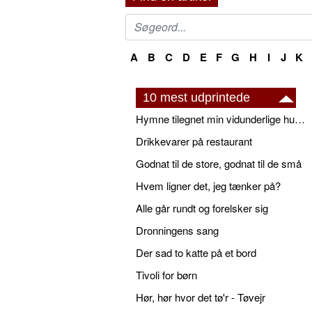
A
B
C
D
E
F
G
H
I
J
K
10 mest udprintede
Hymne tilegnet min vidunderlige husbond
Drikkevarer på restaurant
Godnat til de store, godnat til de små
Hvem ligner det, jeg tænker på?
Alle går rundt og forelsker sig
Dronningens sang
Der sad to katte på et bord
Tivoli for børn
Hør, hør hvor det tø'r - Tøvejr