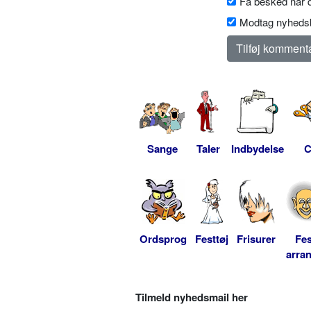
Få besked når d
Modtag nyhedsb
Sange
Taler
Indbydelse
C
Ordsprog
Festtøj
Frisurer
Fes
arra
Tilmeld nyhedsmail her