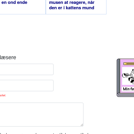
g en ond ende
musen at reagere, når
den er i kattens mund
læsere
sitet.