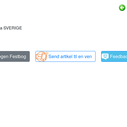
 fra SVERIGE
 egen Festbog
Send artikel til en ven
Feedba