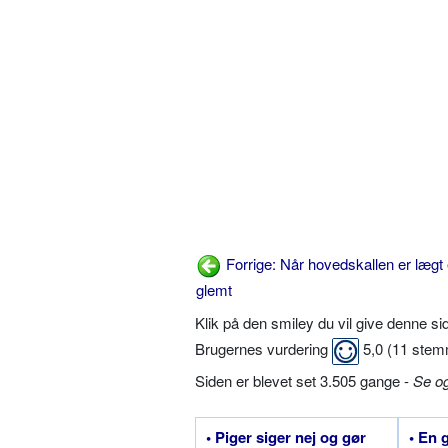
Forrige: Når hovedskallen er lægt
glemt
Klik på den smiley du vil give denne s
Brugernes vurdering
5,0
(
11
stem
Siden er blevet set 3.505 gange -
Se o
• Piger siger nej og gør
• En 