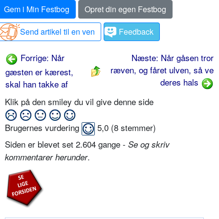
Gem i Min Festbog
Opret din egen Festbog
Send artikel til en ven
Feedback
Forrige: Når
Næste: Når gåsen tror
ræven, og fåret ulven, så ve
gæsten er kærest,
deres hals
skal han takke af
Klik på den smiley du vil give denne side
Brugernes vurdering
5,0
(
8
stemmer)
Siden er blevet set 2.604 gange -
Se og skriv
.
kommentarer herunder