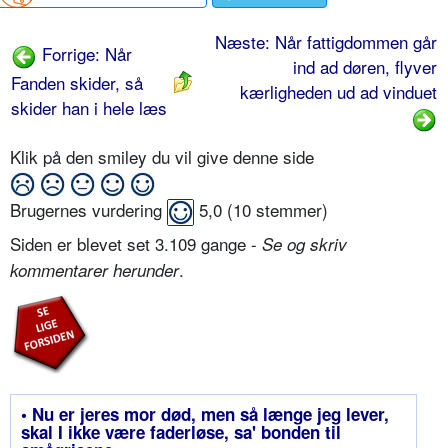
Næste: Når fattigdommen går
Forrige: Når
ind ad døren, flyver
Fanden skider, så
kærligheden ud ad vinduet
skider han i hele læs
Klik på den smiley du vil give denne side
Brugernes vurdering
5,0
(
10
stemmer)
Siden er blevet set 3.109 gange -
Se og skriv
.
kommentarer herunder
• Nu er jeres mor død, men så længe jeg lever,
skal I ikke være faderløse, sa' bonden til