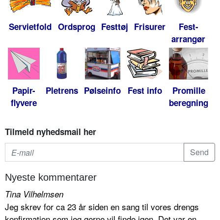
Servietfold
Ordsprog
Festtøj
Frisurer
Fest-
arrangør
Papir-
Pletrens
Pølseinfo
Fest info
Promille
flyvere
beregning
Tilmeld nyhedsmail her
Nyeste kommentarer
Tina Vilhelmsen
Jeg skrev for ca 23 år siden en sang til vores drengs
konfirmation som jeg gerne vil finde igen. Det var en