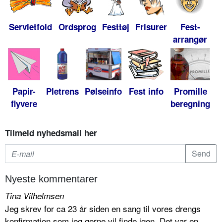
Servietfold
Ordsprog
Festtøj
Frisurer
Fest-
arrangør
Papir-
Pletrens
Pølseinfo
Fest info
Promille
flyvere
beregning
Tilmeld nyhedsmail her
Nyeste kommentarer
Tina Vilhelmsen
Jeg skrev for ca 23 år siden en sang til vores drengs
konfirmation som jeg gerne vil finde igen. Det var en