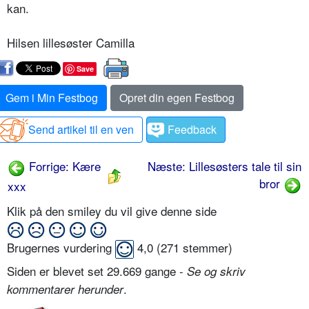
kan.
Hilsen lillesøster Camilla
Save
Gem i Min Festbog
Opret din egen Festbog
Send artikel til en ven
Feedback
Forrige: Kære
Næste: Lillesøsters tale til sin
bror
xxx
Klik på den smiley du vil give denne side
Brugernes vurdering
4,0
(
271
stemmer)
Siden er blevet set 29.669 gange -
Se og skriv
.
kommentarer herunder