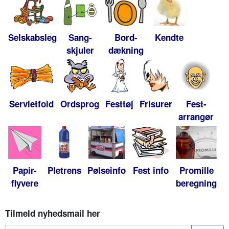
Selskabsleg
Sang-
Bord-
Kendte
skjuler
dækning
Servietfold
Ordsprog
Festtøj
Frisurer
Fest-
arrangør
Papir-
Pletrens
Pølseinfo
Fest info
Promille
flyvere
beregning
Tilmeld nyhedsmail her