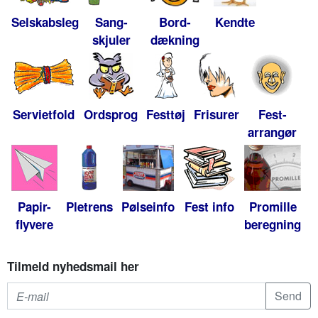
Selskabsleg
Sang-
Bord-
Kendte
skjuler
dækning
Servietfold
Ordsprog
Festtøj
Frisurer
Fest-
arrangør
Papir-
Pletrens
Pølseinfo
Fest info
Promille
flyvere
beregning
Tilmeld nyhedsmail her