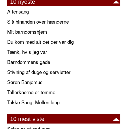
10 nyeste
Aftensang
Slå hinanden over hænderne
Mit barndomshjem
Du kom med alt det der var dig
Tænk, hvis jeg var
Barndommens gade
Stivning af duge og servietter
Søren Banjomus
Tallerknerne er tomme
Takke Sang, Mellen lang
10 mest viste
Solen er så rød mor