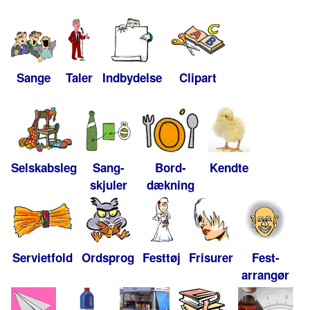
Sange
Taler
Indbydelse
Clipart
Selskabsleg
Sang-
Bord-
Kendte
skjuler
dækning
Servietfold
Ordsprog
Festtøj
Frisurer
Fest-
arrangør