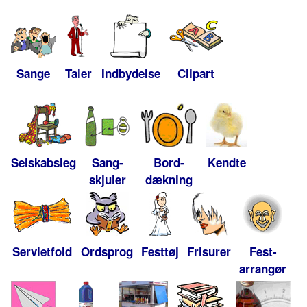
Sange
Taler
Indbydelse
Clipart
Selskabsleg
Sang-
Bord-
Kendte
skjuler
dækning
Servietfold
Ordsprog
Festtøj
Frisurer
Fest-
arrangør