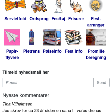
Servietfold
Ordsprog
Festtøj
Frisurer
Fest-
arrangør
Papir-
Pletrens
Pølseinfo
Fest info
Promille
flyvere
beregning
Tilmeld nyhedsmail her
Nyeste kommentarer
Tina Vilhelmsen
Jeg skrev for ca 23 år siden en sang til vores drengs