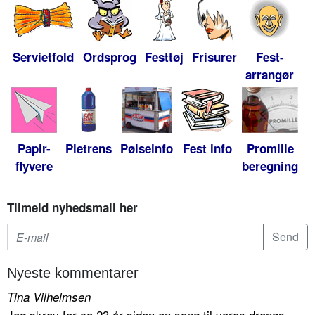
Servietfold
Ordsprog
Festtøj
Frisurer
Fest-
arrangør
Papir-
Pletrens
Pølseinfo
Fest info
Promille
flyvere
beregning
Tilmeld nyhedsmail her
Nyeste kommentarer
Tina Vilhelmsen
Jeg skrev for ca 23 år siden en sang til vores drengs