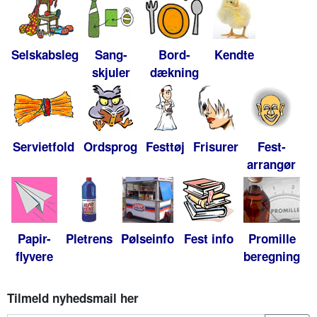
Selskabsleg
Sang-
Bord-
Kendte
skjuler
dækning
Servietfold
Ordsprog
Festtøj
Frisurer
Fest-
arrangør
Papir-
Pletrens
Pølseinfo
Fest info
Promille
flyvere
beregning
Tilmeld nyhedsmail her