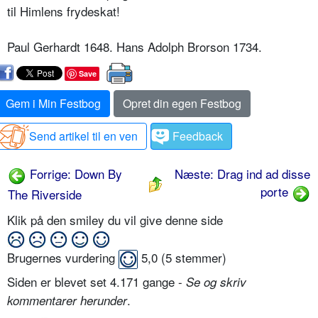
til Himlens frydeskat!
Paul Gerhardt 1648. Hans Adolph Brorson 1734.
Save
Gem i Min Festbog
Opret din egen Festbog
Send artikel til en ven
Feedback
Forrige: Down By
Næste: Drag ind ad disse
porte
The Riverside
Klik på den smiley du vil give denne side
Brugernes vurdering
5,0
(
5
stemmer)
Siden er blevet set 4.171 gange -
Se og skriv
.
kommentarer herunder