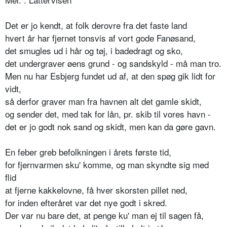
Det er jo kendt, at folk derovre fra det faste land
hvert år har fjernet tonsvis af vort gode Fanøsand,
det smugles ud i hår og tøj, i badedragt og sko,
det undergraver øens grund - og sandskyld - må man tro.
Men nu har Esbjerg fundet ud af, at den spøg gik lidt for
vidt,
så derfor graver man fra havnen alt det gamle skidt,
og sender det, med tak for lån, pr. skib til vores havn -
det er jo godt nok sand og skidt, men kan da gøre gavn.
En feber greb befolkningen i årets første tid,
for fjernvarmen sku' komme, og man skyndte sig med
flid
at fjerne kakkelovne, få hver skorsten pillet ned,
for inden efteråret var det nye godt i skred.
Der var nu bare det, at penge ku' man ej til sagen få,