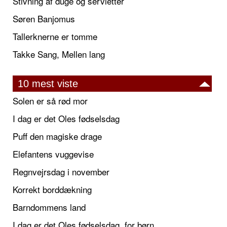
Stivning af duge og servietter
Søren Banjomus
Tallerknerne er tomme
Takke Sang, Mellen lang
10 mest viste
Solen er så rød mor
I dag er det Oles fødselsdag
Puff den magiske drage
Elefantens vuggevise
Regnvejrsdag i november
Korrekt borddækning
Barndommens land
I dag er det Oles fødselsdag, for børn