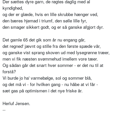
Der sættes dyre garn, de røgtes daglig med al
kyndighed,
og der er glæde, hvis en lille skrubbe hænger ved,
den bæres hjemad i triumf, den sølle lille fyr,
den smager sikkert godt, og er så ganske afgjort dyr.
Det gamle 65 det gik som år nu engang går,
det regned' jævnt og stille fra den første spæde vår,
og ganske vist sprang skoven ud med lysegrønne træer,
men vi fik næsten svømmehud imellem vore tæer.
Og sådan går det snart hver sommer - er det nu til at
forstå?
Vi burde jo ha' varmebølge, sol og sommer blå,
og det må vi - for hvilken gang - nu håbe at vi får -
sæt gas på optimismen i det nye friske år.
Herluf Jensen.
--