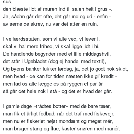
sus,
den blæste lidt af muren ind til salen helt i grus -.
Ja, sådan går det ofte, det går ind og ud - enfin -
aviserne de skrev, nu var det atter en ruin.
I velfærdsstaten, som vi alle ved, vi lever i,
skal vi ha' mere frihed, vi skal ligge lidt i hi.
De handlende begynder med et lille middagshvil,
det står i Ugebladet (dog ej handel med textil),
Og byens banker lukker lørdag, ja, det jo godt nok skidt,
men hvad - de kan for tiden næsten ikke gi' kredit -
men lad os alle lægge os på ryggen et par år -
så går det hele nok i stå - og det er hvad der går.
I gamle dage »trådtes botter« med de bare tæer,
man fik et årligt fodbad, når det traf med fiskevejr,
men nu er fiskeriet højst mondænt og meget mér,
man bruger stang og flue, kaster snøren med manér.