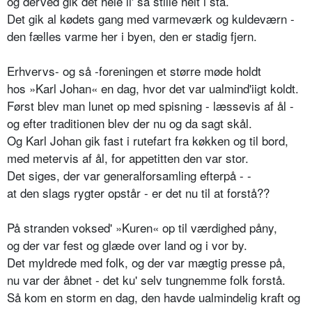
og derved gik det hele li' så stille helt i stå.
Det gik al kødets gang med varmeværk og kuldeværn -
den fælles varme her i byen, den er stadig fjern.
Erhvervs- og så -foreningen et større møde holdt
hos »Karl Johan« en dag, hvor det var ualmind'iigt koldt.
Først blev man lunet op med spisning - læssevis af ål -
og efter traditionen blev der nu og da sagt skål.
Og Karl Johan gik fast i rutefart fra køkken og til bord,
med metervis af ål, for appetitten den var stor.
Det siges, der var generalforsamling efterpå - -
at den slags rygter opstår - er det nu til at forstå??
På stranden voksed' »Kuren« op til værdighed påny,
og der var fest og glæde over land og i vor by.
Det myldrede med folk, og der var mægtig presse på,
nu var der åbnet - det ku' selv tungnemme folk forstå.
Så kom en storm en dag, den havde ualmindelig kraft og