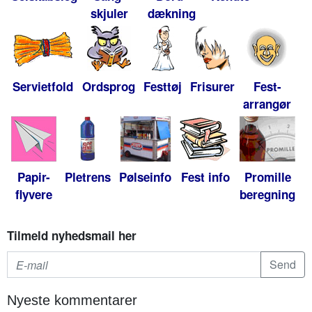
skjuler
dækning
Servietfold
Ordsprog
Festtøj
Frisurer
Fest-
arrangør
Papir-
Pletrens
Pølseinfo
Fest info
Promille
flyvere
beregning
Tilmeld nyhedsmail her
Nyeste kommentarer