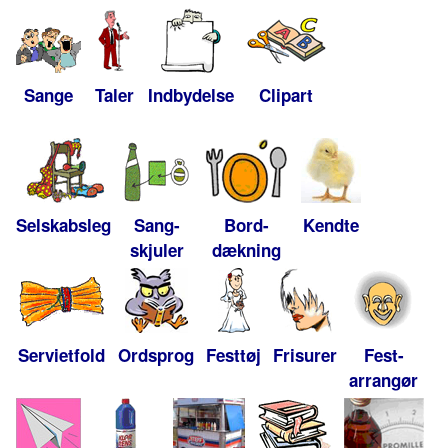
Sange
Taler
Indbydelse
Clipart
Selskabsleg
Sang-
Bord-
Kendte
skjuler
dækning
Servietfold
Ordsprog
Festtøj
Frisurer
Fest-
arrangør