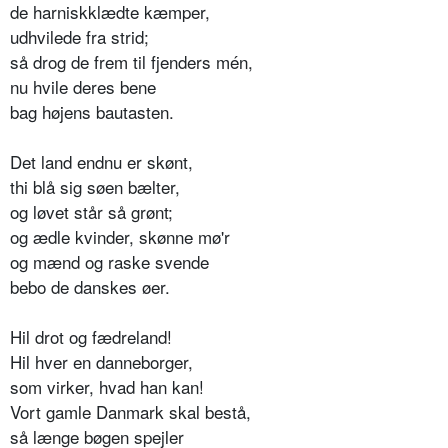
de harniskklædte kæmper,
udhvilede fra strid;
så drog de frem til fjenders mén,
nu hvile deres bene
bag højens bautasten.
Det land endnu er skønt,
thi blå sig søen bælter,
og løvet står så grønt;
og ædle kvinder, skønne mø'r
og mænd og raske svende
bebo de danskes øer.
Hil drot og fædreland!
Hil hver en danneborger,
som virker, hvad han kan!
Vort gamle Danmark skal bestå,
så længe bøgen spejler