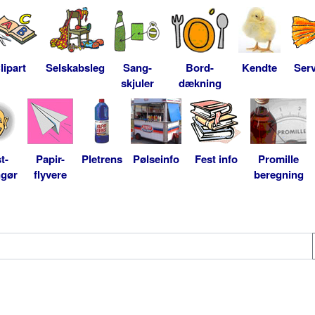
lipart
Selskabsleg
Sang-
Bord-
Kendte
Serv
skjuler
dækning
t-
Papir-
Pletrens
Pølseinfo
Fest info
Promille
ngør
flyvere
beregning