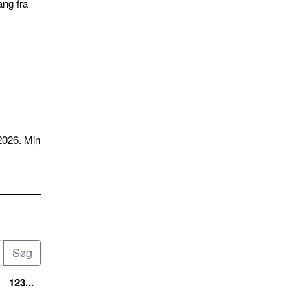
ang fra
2026. Min
123...