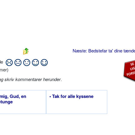
Næste: Bedstefar ta' dine tænd
ide
mer)
og skriv kommentarer herunder
.
 mig, Gud, en
• Tak for alle kyssene
etunge