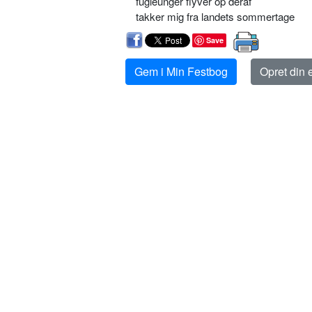
fugleunger flyver op deraf
takker mig fra landets sommertage
Save
Gem i Min Festbog
Opret din