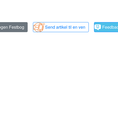
 egen Festbog
Send artikel til en ven
Feedba