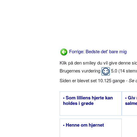
Forrige: Bedste det' bare mig
Klik på den smiley du vil give denne s
Brugernes vurdering
5.0
(
14
stem
Siden er blevet set 10.125 gange -
Se 
• Som lilliens hjerte kan
• Giv
holdes i grøde
salm
• Henne om hjørnet