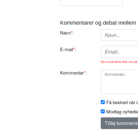
Kommentarer og debat mellem 
Navn
*
:
E-mail
*
:
Din e-mail bliver ikke vist på 
Kommentar
*
:
Få besked når d
Modtag nyhedsb