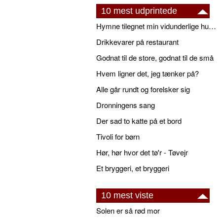
10 mest udprintede
Hymne tilegnet min vidunderlige husbond
Drikkevarer på restaurant
Godnat til de store, godnat til de små
Hvem ligner det, jeg tænker på?
Alle går rundt og forelsker sig
Dronningens sang
Der sad to katte på et bord
Tivoli for børn
Hør, hør hvor det tø'r - Tøvejr
Et bryggeri, et bryggeri
10 mest viste
Solen er så rød mor