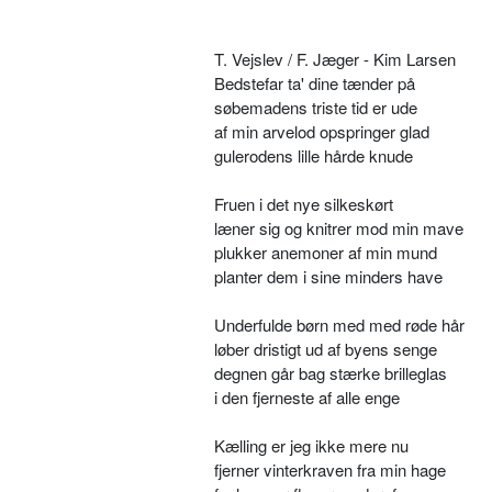
T. Vejslev / F. Jæger - Kim Larsen
Bedstefar ta' dine tænder på
søbemadens triste tid er ude
af min arvelod opspringer glad
gulerodens lille hårde knude
Fruen i det nye silkeskørt
læner sig og knitrer mod min mave
plukker anemoner af min mund
planter dem i sine minders have
Underfulde børn med med røde hår
løber dristigt ud af byens senge
degnen går bag stærke brilleglas
i den fjerneste af alle enge
Kælling er jeg ikke mere nu
fjerner vinterkraven fra min hage