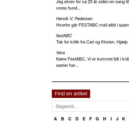
Jeg skrev for ca 23 år siden en sang ti
vores hund...
Henrik V. Pedersen
Hvorfor går FESTABC mail altid i spam?
festABC
Tak for kritik fra Carl og Kirsten. Hjæl
Vera
Kære FestABC, Vi er kommet lidt i knib
søster har...
Find en artikel
A
B
C
D
E
F
G
H
I
J
K