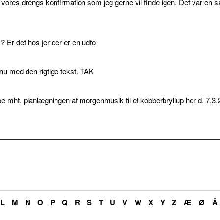
l vores drengs konfirmation som jeg gerne vil finde igen. Det var en s
 Er det hos jer der er en udfo
p nu med den rigtige tekst. TAK
e mht. planlægningen af morgenmusik til et kobberbryllup her d. 7.3.
L
M
N
O
P
Q
R
S
T
U
V
W
X
Y
Z
Æ
Ø
Å